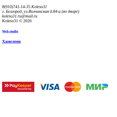
8(910)741-14-35
Koleso31
г. Белгород, ул.Волчанская д.84-а (во дворе)
koleso31.ru@mail.ru
Koleso31 © 2026
W
e
b
s
t
u
d
i
o
Х
а
м
е
л
е
о
н