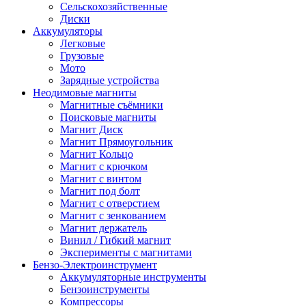
Сельскохозяйственные
Диски
Аккумуляторы
Легковые
Грузовые
Мото
Зарядные устройства
Неодимовые магниты
Магнитные съёмники
Поисковые магниты
Магнит Диск
Магнит Пря­мо­уголь­ник
Магнит Кольцо
Магнит с крючком
Магнит с винтом
Магнит под болт
Магнит с отверстием
Магнит с зенкованием
Магнит держатель
Винил / Гибкий магнит
Эксперименты с магнитами
Бензо-Электроинструмент
Аккумуляторные инструменты
Бензоинструменты
Компрессоры