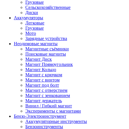
Грузовые
Сельскохозяйственные
Диски
Аккумуляторы
Легковые
Грузовые
Мото
Зарядные устройства
Неодимовые магниты
Магнитные съёмники
Поисковые магниты
Магнит Диск
Магнит Пря­мо­уголь­ник
Магнит Кольцо
Магнит с крючком
Магнит с винтом
Магнит под болт
Магнит с отверстием
Магнит с зенкованием
Магнит держатель
Винил / Гибкий магнит
Эксперименты с магнитами
Бензо-Электроинструмент
Аккумуляторные инструменты
Бензоинструменты