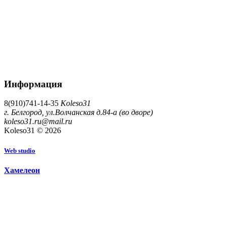
Информация
8(910)741-14-35
Koleso31
г. Белгород, ул.Волчанская д.84-а (во дворе)
koleso31.ru@mail.ru
Koleso31 © 2026
W
e
b
s
t
u
d
i
o
Х
а
м
е
л
е
о
н