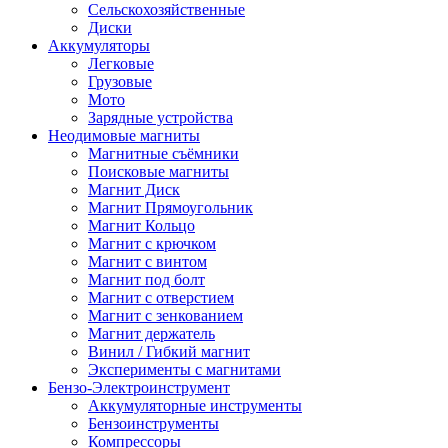
Сельскохозяйственные
Диски
Аккумуляторы
Легковые
Грузовые
Мото
Зарядные устройства
Неодимовые магниты
Магнитные съёмники
Поисковые магниты
Магнит Диск
Магнит Пря­мо­уголь­ник
Магнит Кольцо
Магнит с крючком
Магнит с винтом
Магнит под болт
Магнит с отверстием
Магнит с зенкованием
Магнит держатель
Винил / Гибкий магнит
Эксперименты с магнитами
Бензо-Электроинструмент
Аккумуляторные инструменты
Бензоинструменты
Компрессоры