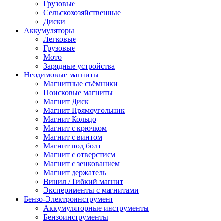
Грузовые
Сельскохозяйственные
Диски
Аккумуляторы
Легковые
Грузовые
Мото
Зарядные устройства
Неодимовые магниты
Магнитные съёмники
Поисковые магниты
Магнит Диск
Магнит Пря­мо­уголь­ник
Магнит Кольцо
Магнит с крючком
Магнит с винтом
Магнит под болт
Магнит с отверстием
Магнит с зенкованием
Магнит держатель
Винил / Гибкий магнит
Эксперименты с магнитами
Бензо-Электроинструмент
Аккумуляторные инструменты
Бензоинструменты