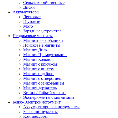
Сельскохозяйственные
Диски
Аккумуляторы
Легковые
Грузовые
Мото
Зарядные устройства
Неодимовые магниты
Магнитные съёмники
Поисковые магниты
Магнит Диск
Магнит Пря­мо­уголь­ник
Магнит Кольцо
Магнит с крючком
Магнит с винтом
Магнит под болт
Магнит с отверстием
Магнит с зенкованием
Магнит держатель
Винил / Гибкий магнит
Эксперименты с магнитами
Бензо-Электроинструмент
Аккумуляторные инструменты
Бензоинструменты
Компрессоры