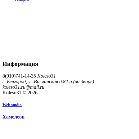
Информация
8(910)741-14-35
Koleso31
г. Белгород, ул.Волчанская д.84-а (во дворе)
koleso31.ru@mail.ru
Koleso31 © 2026
W
e
b
s
t
u
d
i
o
Х
а
м
е
л
е
о
н