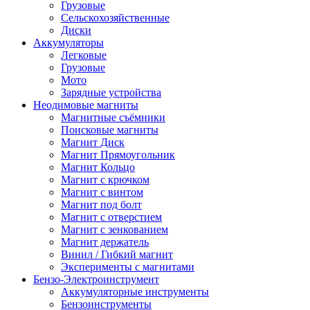
Грузовые
Сельскохозяйственные
Диски
Аккумуляторы
Легковые
Грузовые
Мото
Зарядные устройства
Неодимовые магниты
Магнитные съёмники
Поисковые магниты
Магнит Диск
Магнит Пря­мо­уголь­ник
Магнит Кольцо
Магнит с крючком
Магнит с винтом
Магнит под болт
Магнит с отверстием
Магнит с зенкованием
Магнит держатель
Винил / Гибкий магнит
Эксперименты с магнитами
Бензо-Электроинструмент
Аккумуляторные инструменты
Бензоинструменты