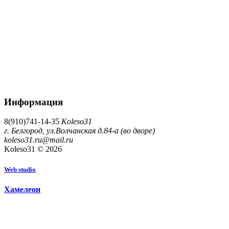
Информация
8(910)741-14-35
Koleso31
г. Белгород, ул.Волчанская д.84-а (во дворе)
koleso31.ru@mail.ru
Koleso31 © 2026
W
e
b
s
t
u
d
i
o
Х
а
м
е
л
е
о
н