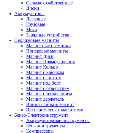
Сельскохозяйственные
Диски
Аккумуляторы
Легковые
Грузовые
Мото
Зарядные устройства
Неодимовые магниты
Магнитные съёмники
Поисковые магниты
Магнит Диск
Магнит Пря­мо­уголь­ник
Магнит Кольцо
Магнит с крючком
Магнит с винтом
Магнит под болт
Магнит с отверстием
Магнит с зенкованием
Магнит держатель
Винил / Гибкий магнит
Эксперименты с магнитами
Бензо-Электроинструмент
Аккумуляторные инструменты
Бензоинструменты
Компрессоры