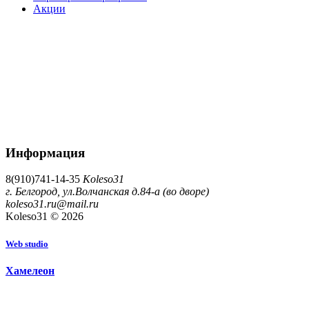
Акции
Информация
8(910)741-14-35
Koleso31
г. Белгород, ул.Волчанская д.84-а (во дворе)
koleso31.ru@mail.ru
Koleso31 © 2026
W
e
b
s
t
u
d
i
o
Х
а
м
е
л
е
о
н