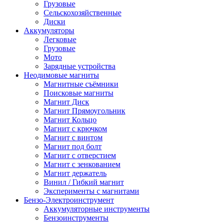
Грузовые
Сельскохозяйственные
Диски
Аккумуляторы
Легковые
Грузовые
Мото
Зарядные устройства
Неодимовые магниты
Магнитные съёмники
Поисковые магниты
Магнит Диск
Магнит Пря­мо­уголь­ник
Магнит Кольцо
Магнит с крючком
Магнит с винтом
Магнит под болт
Магнит с отверстием
Магнит с зенкованием
Магнит держатель
Винил / Гибкий магнит
Эксперименты с магнитами
Бензо-Электроинструмент
Аккумуляторные инструменты
Бензоинструменты