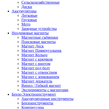
Сельскохозяйственные
Диски
Аккумуляторы
Легковые
Грузовые
Мото
Зарядные устройства
Неодимовые магниты
Магнитные съёмники
Поисковые магниты
Магнит Диск
Магнит Пря­мо­уголь­ник
Магнит Кольцо
Магнит с крючком
Магнит с винтом
Магнит под болт
Магнит с отверстием
Магнит с зенкованием
Магнит держатель
Винил / Гибкий магнит
Эксперименты с магнитами
Бензо-Электроинструмент
Аккумуляторные инструменты
Бензоинструменты
Компрессоры