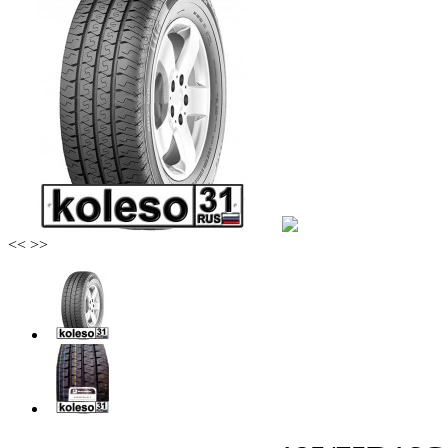
<<
>>