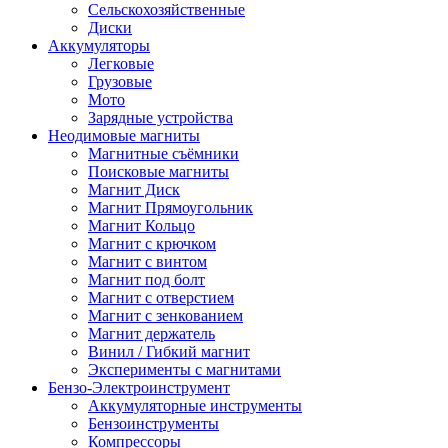
Сельскохозяйственные
Диски
Аккумуляторы
Легковые
Грузовые
Мото
Зарядные устройства
Неодимовые магниты
Магнитные съёмники
Поисковые магниты
Магнит Диск
Магнит Пря­мо­уголь­ник
Магнит Кольцо
Магнит с крючком
Магнит с винтом
Магнит под болт
Магнит с отверстием
Магнит с зенкованием
Магнит держатель
Винил / Гибкий магнит
Эксперименты с магнитами
Бензо-Электроинструмент
Аккумуляторные инструменты
Бензоинструменты
Компрессоры