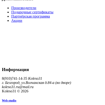
Производители
Подарочные сертификаты
Партнёрская программа
Акции
Информация
8(910)741-14-35
Koleso31
г. Белгород, ул.Волчанская д.84-а (во дворе)
koleso31.ru@mail.ru
Koleso31 © 2026
W
e
b
s
t
u
d
i
o