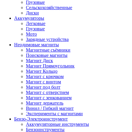
Грузовые
Сельскохозяйственные
Диски
Аккумуляторы
Легковые
Грузовые
Мото
Зарядные устройства
Неодимовые магниты
Магнитные съёмники
Поисковые магниты
Магнит Диск
Магнит Пря­мо­уголь­ник
Магнит Кольцо
Магнит с крючком
Магнит с винтом
Магнит под болт
Магнит с отверстием
Магнит с зенкованием
Магнит держатель
Винил / Гибкий магнит
Эксперименты с магнитами
Бензо-Электроинструмент
Аккумуляторные инструменты
Бензоинструменты