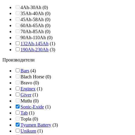
4Ah-30Ah (0)
35Ah-40Ah (0)
45Ah-58Ah (0)
60Ah-65Ah (0)
70Ah-85Ah (0)
90Ah-110Ah (0)
132Ah-145Ah
(1)
190Ah-230Ah
(3)
Производители
Bars
(4)
Blach Horse (0)
Bravo (0)
Erginex
(1)
Giver
(1)
Mutlu (0)
Sonic-Exide
(1)
Tab
(1)
Topla (0)
Tyumen Battery
(3)
Unikum
(1)