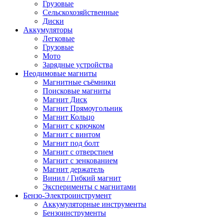
Грузовые
Сельскохозяйственные
Диски
Аккумуляторы
Легковые
Грузовые
Мото
Зарядные устройства
Неодимовые магниты
Магнитные съёмники
Поисковые магниты
Магнит Диск
Магнит Пря­мо­уголь­ник
Магнит Кольцо
Магнит с крючком
Магнит с винтом
Магнит под болт
Магнит с отверстием
Магнит с зенкованием
Магнит держатель
Винил / Гибкий магнит
Эксперименты с магнитами
Бензо-Электроинструмент
Аккумуляторные инструменты
Бензоинструменты