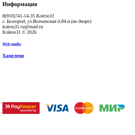
Информация
8(910)741-14-35
Koleso31
г. Белгород, ул.Волчанская д.84-а (во дворе)
koleso31.ru@mail.ru
Koleso31 © 2026
W
e
b
s
t
u
d
i
o
Х
а
м
е
л
е
о
н