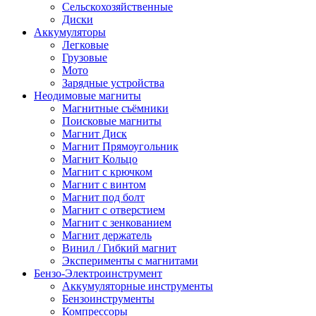
Сельскохозяйственные
Диски
Аккумуляторы
Легковые
Грузовые
Мото
Зарядные устройства
Неодимовые магниты
Магнитные съёмники
Поисковые магниты
Магнит Диск
Магнит Пря­мо­уголь­ник
Магнит Кольцо
Магнит с крючком
Магнит с винтом
Магнит под болт
Магнит с отверстием
Магнит с зенкованием
Магнит держатель
Винил / Гибкий магнит
Эксперименты с магнитами
Бензо-Электроинструмент
Аккумуляторные инструменты
Бензоинструменты
Компрессоры