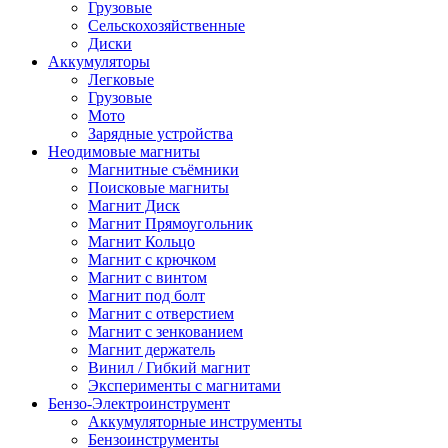
Грузовые
Сельскохозяйственные
Диски
Аккумуляторы
Легковые
Грузовые
Мото
Зарядные устройства
Неодимовые магниты
Магнитные съёмники
Поисковые магниты
Магнит Диск
Магнит Пря­мо­уголь­ник
Магнит Кольцо
Магнит с крючком
Магнит с винтом
Магнит под болт
Магнит с отверстием
Магнит с зенкованием
Магнит держатель
Винил / Гибкий магнит
Эксперименты с магнитами
Бензо-Электроинструмент
Аккумуляторные инструменты
Бензоинструменты