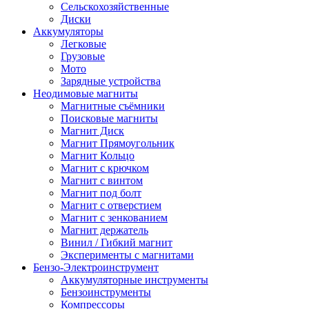
Сельскохозяйственные
Диски
Аккумуляторы
Легковые
Грузовые
Мото
Зарядные устройства
Неодимовые магниты
Магнитные съёмники
Поисковые магниты
Магнит Диск
Магнит Пря­мо­уголь­ник
Магнит Кольцо
Магнит с крючком
Магнит с винтом
Магнит под болт
Магнит с отверстием
Магнит с зенкованием
Магнит держатель
Винил / Гибкий магнит
Эксперименты с магнитами
Бензо-Электроинструмент
Аккумуляторные инструменты
Бензоинструменты
Компрессоры