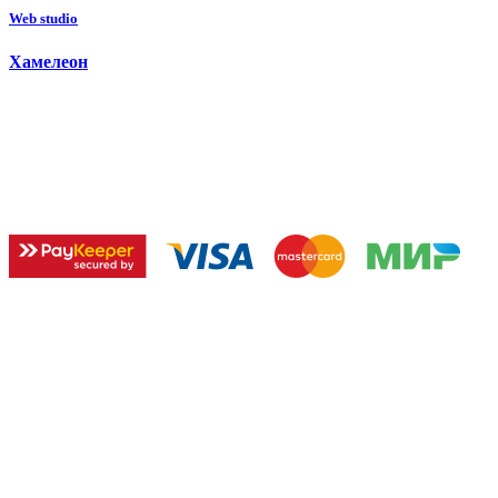
W
e
b
s
t
u
d
i
o
Х
а
м
е
л
е
о
н