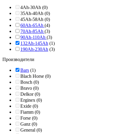
4Ah-30Ah (0)
35Ah-40Ah (0)
45Ah-58Ah (0)
60Ah-65Ah
(4)
70Ah-85Ah
(3)
90Ah-110Ah
(3)
132Ah-145Ah
(1)
190Ah-230Ah
(3)
Производители
Bars
(1)
Blach Horse (0)
Bosch (0)
Bravo (0)
Delkor (0)
Erginex (0)
Exide (0)
Fiamm (0)
Forse (0)
Ganz (0)
General (0)